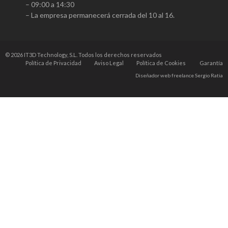
– 09:00 a 14:30
– La empresa permanecerá cerrada del 10 al 16.
© 2026
IT3D Technology, S.L
. Todos los derechos reservados
Política de Privacidad
Aviso Legal
Política de Cookies
Garantía
Diseñador web freelance
Sergio Ratia