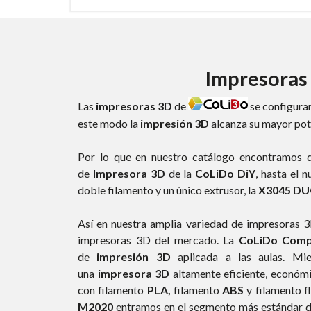
Impresoras
Las
impresoras 3D
de
se configura
este modo la
impresión 3D
alcanza su mayor pot
Por lo que en nuestro catálogo encontramos d
de
Impresora 3D
de la
CoLiDo DiY
, hasta el 
doble filamento y un único extrusor, la
X3045 D
Así en nuestra amplia variedad de impresoras
impresoras 3D del mercado. La
CoLiDo Comp
de
impresión 3D
aplicada a las aulas. Mi
una
impresora 3D
altamente eficiente, económi
con filamento
PLA,
filamento
ABS
y filamento f
M2020
entramos en el segmento más estándar de