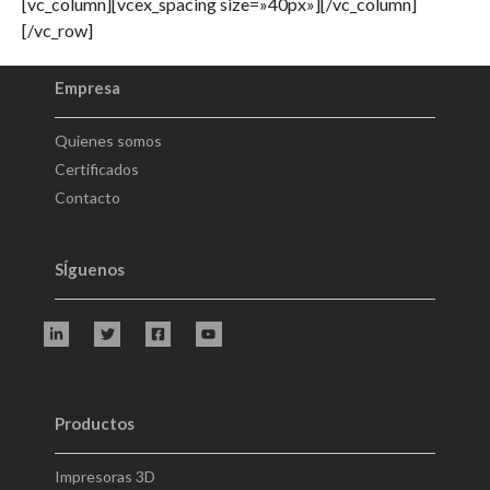
[vc_column][vcex_spacing size=»40px»][/vc_column]
[/vc_row]
Empresa
Quienes somos
Certificados
Contacto
SÍguenos
Productos
Impresoras 3D