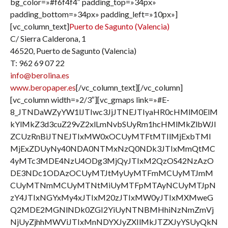
bg_color=»#f6f4f4″ padding_top=»34px»
padding_bottom=»34px» padding_left=»10px»]
[vc_column_text]
Puerto de Sagunto (Valencia)
C/ Sierra Calderona, 1
46520, Puerto de Sagunto (Valencia)
T: 962 69 07 22
info@berolina.es
www.beropaper.es
[/vc_column_text][/vc_column]
[vc_column width=»2/3″][vc_gmaps link=»#E-
8_JTNDaWZyYW1lJTIwc3JjJTNEJTIyaHR0cHMlM0ElM
kYlMkZ3d3cuZ29vZ2xlLmNvbSUyRm1hcHMlMkZlbWJl
ZCUzRnBiJTNEJTIxMW0xOCUyMTFtMTIlMjExbTMl
MjExZDUyNy40NDA0NTMxNzQ0NDk3JTIxMmQtMC
4yMTc3MDE4NzU4ODg3MjQyJTIxM2QzOS42NzAzO
DE3NDc1ODAzOCUyMTJtMyUyMTFmMCUyMTJmM
CUyMTNmMCUyMTNtMiUyMTFpMTAyNCUyMTJpN
zY4JTIxNGYxMy4xJTIxM20zJTIxMW0yJTIxMXMweG
Q2MDE2MGNlNDk0ZGI2YiUyNTNBMHhiNzNmZmVj
NjUyZjhhMWViJTIxMnNDYXJyZXIlMkJTZXJyYSUyQkN