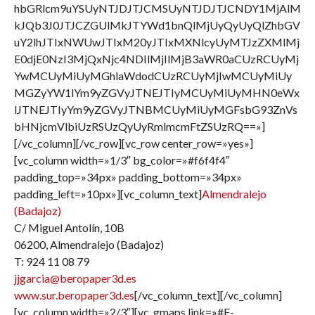
hbGRlcm9uYSUyNTJDJTJCMSUyNTJDJTJCNDY1MjAlM
kJQb3J0JTJCZGUlMkJTYWd1bnQlMjUyQyUyQlZhbGV
uY2lhJTIxNWUwJTIxM20yJTIxMXNlcyUyMTJzZXMlMj
E0djE0NzI3MjQxNjc4NDIlMjIlMjB3aWR0aCUzRCUyMj
YwMCUyMiUyMGhlaWdodCUzRCUyMjIwMCUyMiUy
MGZyYW1lYm9yZGVyJTNEJTIyMCUyMiUyMHN0eWx
lJTNEJTIyYm9yZGVyJTNBMCUyMiUyMGFsbG93ZnVs
bHNjcmVlbiUzRSUzQyUyRmlmcmFtZSUzRQ==»]
[/vc_column][/vc_row][vc_row center_row=»yes»]
[vc_column width=»1/3″ bg_color=»#f6f4f4″
padding_top=»34px» padding_bottom=»34px»
padding_left=»10px»][vc_column_text]
Almendralejo
(Badajoz)
C/ Miguel Antolín, 10B
06200, Almendralejo (Badajoz)
T: 924 11 08 79
jjgarcia@beropaper3d.es
www.sur.beropaper3d.es
[/vc_column_text][/vc_column]
[vc_column width=»2/3″][vc_gmaps link=»#E-