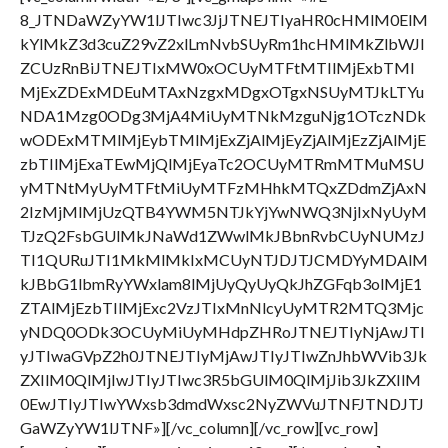
8_JTNDaWZyYW1lJTIwc3JjJTNEJTIyaHR0cHMlM0ElM
kYlMkZ3d3cuZ29vZ2xlLmNvbSUyRm1hcHMlMkZlbWJl
ZCUzRnBiJTNEJTIxMW0xOCUyMTFtMTIlMjExbTMl
MjExZDExMDEuMTAxNzgxMDgxOTgxNSUyMTJkLTYu
NDA1Mzg0ODg3MjA4MiUyMTNkMzguNjg1OTczNDk
wODExMTMlMjEybTMlMjExZjAlMjEyZjAlMjEzZjAlMjE
zbTIlMjExaTEwMjQlMjEyaTc2OCUyMTRmMTMuMSU
yMTNtMyUyMTFtMiUyMTFzMHhkMTQxZDdmZjAxN
2IzMjMlMjUzQTB4YWM5NTJkYjYwNWQ3NjIxNyUyM
TJzQ2FsbGUlMkJNaWd1ZWwlMkJBbnRvbCUyNUMzJ
TI1QURuJTI1MkMlMkIxMCUyNTJDJTJCMDYyMDAlM
kJBbG1lbmRyYWxlam8lMjUyQyUyQkJhZGFqb3olMjE1
ZTAlMjEzbTIlMjExc2VzJTIxMnNlcyUyMTR2MTQ3Mjc
yNDQ0ODk3OCUyMiUyMHdpZHRoJTNEJTIyNjAwJTI
yJTIwaGVpZ2h0JTNEJTIyMjAwJTIyJTIwZnJhbWVib3Jk
ZXIlM0QlMjIwJTIyJTIwc3R5bGUlM0QlMjJib3JkZXIlM
0EwJTIyJTIwYWxsb3dmdWxsc2NyZWVuJTNFJTNDJTJ
GaWZyYW1lJTNF»][/vc_column][/vc_row][vc_row]