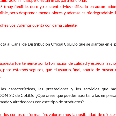
ibración inicial, pero están listas para funcionar.
(muy flexible, duro y resistente. Muy utilizado en automoción
exible, pero desprende menos olores y además es biodegradable. I
 adhesivos. Además cuenta con cama caliente.
ecta al Canal de Distribución Oficial CoLiDo que se plantea en el 
puesta fuertemente por la formación de calidad y especializació
, pero estamos seguros, que el usuario final, aparte de buscar 
.
las características, las prestaciones y los servicios que h
CON 3D de CoLiDo ¿Qué crees que puedes aportar a las empresa
Grande y alrededores con este tipo de productos?
 los cursos de formación, valoraremos la posibilidad de ofrecer