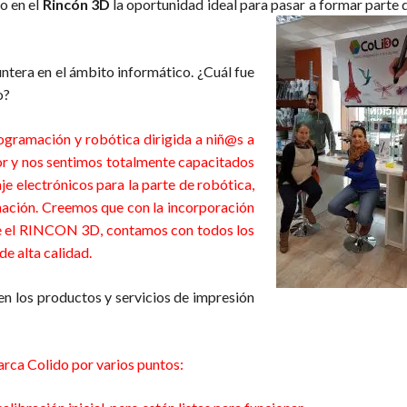
to en el
Rincón 3D
la oportunidad ideal para pasar a formar parte 
impresoras 3d alhaurin el grande
ntera en el ámbito informático. ¿Cuál fue
o?
ogramación y robótica dirigida a niñ@s a
or y nos sentimos totalmente capacitados
e electrónicos para la parte de robótica,
mación. Creemos que con la incorporación
ye el RINCON 3D, contamos con todos los
e alta calidad.
 en los productos y servicios de impresión
resoras 3d alhaurin el grande
rca Colido por varios puntos: