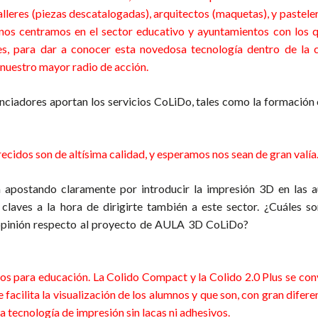
alleres (piezas descatalogadas), arquitectos (maquetas), y pastele
o nos centramos en el sector educativo y ayuntamientos con los
res, para dar a conocer esta novedosa tecnología dentro de la
 nuestro mayor radio de acción.
nciadores aportan los servicios CoLiDo, tales como la formación 
mpresoras 3d alhaurin el grande
recidos son de altísima calidad, y esperamos nos sean de gran valía
 apostando claramente por introducir la impresión 3D en las a
es a la hora de dirigirte también a este sector. ¿Cuáles son
u opinión respecto al proyecto de AULA 3D CoLiDo?
impresoras 3d
os para educación. La Colido Compact y la Colido 2.0 Plus se conv
facilita la visualización de los alumnos y que son, con gran difere
 tecnología de impresión sin lacas ni adhesivos.