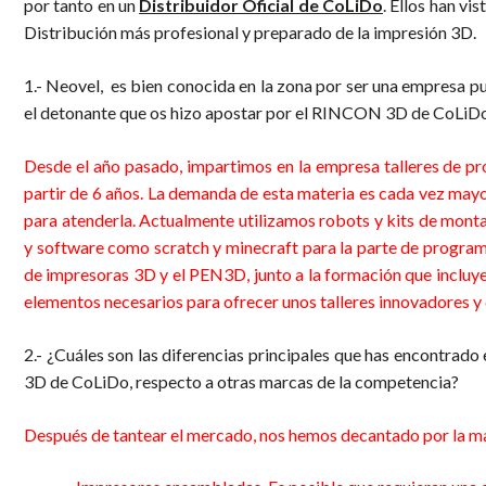
por tanto en un
Distribuidor Oficial de CoLiDo
. Ellos han vis
Distribución más profesional y preparado de la impresión 3D.
1.- Neovel, es bien conocida en la zona por ser una empresa pu
el detonante que os hizo apostar por el RINCON 3D de CoLiD
Desde el año pasado, impartimos en la empresa talleres de pr
partir de 6 años. La demanda de esta materia es cada vez may
para atenderla. Actualmente utilizamos robots y kits de montaj
y software como scratch y minecraft para la parte de progra
de impresoras 3D y el PEN3D, junto a la formación que inclu
elementos necesarios para ofrecer unos talleres innovadores y d
2.- ¿Cuáles son las diferencias principales que has encontrado
3D de CoLiDo, respecto a otras marcas de la competencia?
imp
Después de tantear el mercado, nos hemos decantado por la ma