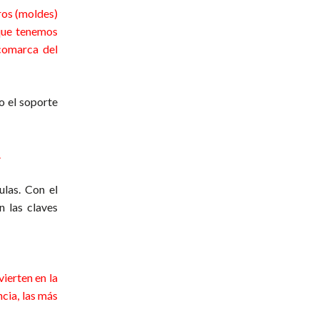
ros (moldes)
 que tenemos
 comarca del
o el soporte
.
ulas. Con el
 las claves
 alhaurin el
ierten en la
ncia, las más