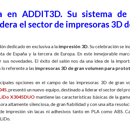
a en ADDIT3D. Su sistema de 
idera el sector de impresoras 3D 
lón dedicado en exclusiva a la
impresión 3D.
Su celebración se in
ta de España y la tercera de Europa. En este inmejorable marc
r sus novedades. El éxito del salón nos da una idea de la import
 lo referente a las
impresoras 3D de gran volumen para proto
incipales opciones en el campo de las impresoras 3D de gran v
045
, presentó un nuevo equipo, destinado a liderar el sector del p
oLiDo X3045DUO
mantiene las características básicas de la gam
ora altamente silenciosa, de gran fiabilidad y con una alta resolu
 de impresión sin lacas ni adhesivos tanto en PLA como ABS. Ca
oLiDo.