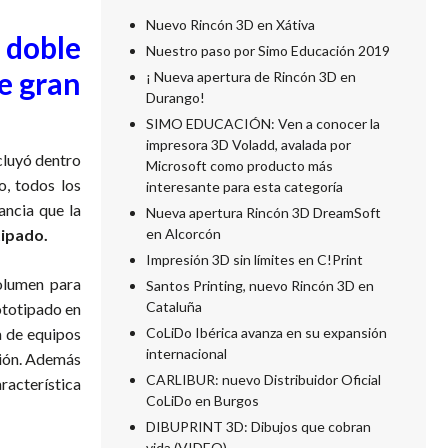
Nuevo Rincón 3D en Xátiva
doble
Nuestro paso por Simo Educación 2019
de gran
¡ Nueva apertura de Rincón 3D en
Durango!
SIMO EDUCACIÓN: Ven a conocer la
impresora 3D Voladd, avalada por
cluyó dentro
Microsoft como producto más
o, todos los
interesante para esta categoría
ancia que la
Nueva apertura Rincón 3D DreamSoft
tipado.
en Alcorcón
Impresión 3D sin límites en C!Print
olumen para
Santos Printing, nuevo Rincón 3D en
Cataluña
rototipado en
a de equipos
CoLiDo Ibérica avanza en su expansión
internacional
ción. Además
CARLIBUR: nuevo Distribuidor Oficial
racterística
CoLiDo en Burgos
DIBUPRINT 3D: Dibujos que cobran
vida (VIDEO)