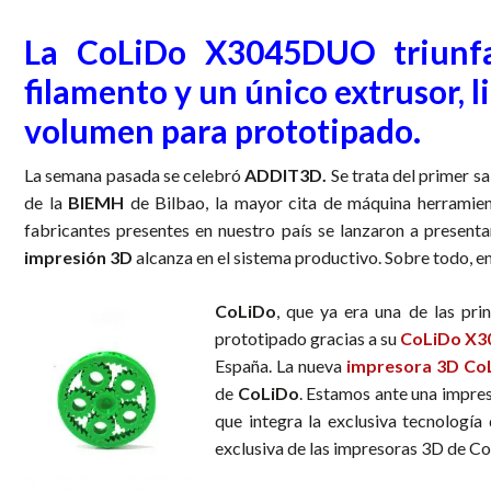
La CoLiDo X3045DUO triunf
filamento y un único extrusor, l
volumen para prototipado.
La semana pasada se celebró
ADDIT3D.
Se trata del primer sa
de la
BIEMH
de Bilbao, la mayor cita de máquina herramien
fabricantes presentes en nuestro país se lanzaron a presenta
impresión 3D
alcanza en el sistema productivo. Sobre todo, en
CoLiDo
, que ya era una de las pr
prototipado gracias a su
CoLiDo X3
España. La nueva
impresora 3D C
de
CoLiDo
. Estamos ante una impres
que integra la exclusiva tecnología
exclusiva de las impresoras 3D de C