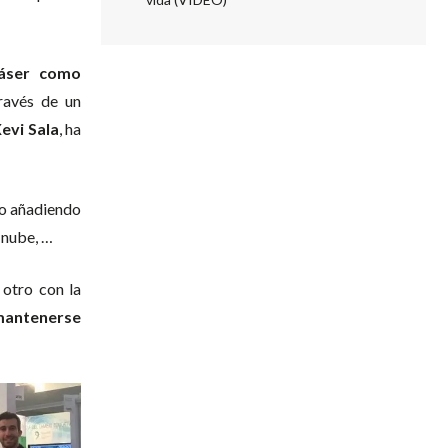
láser como
ravés de un
evi Sala
, ha
do añadiendo
 nube, …
otro con la
 mantenerse